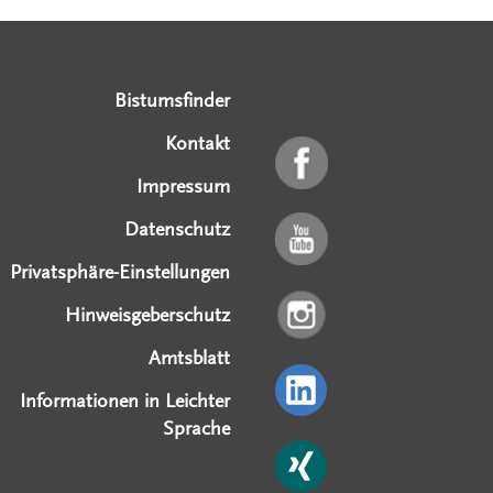
Serviceangebote
Social Media Angebote
Externe Links
Bistumsfinder
Kontakt
Impressum
Datenschutz
Privatsphäre-Einstellungen
Hinweisgeberschutz
Amtsblatt
Informationen in Leichter
Sprache