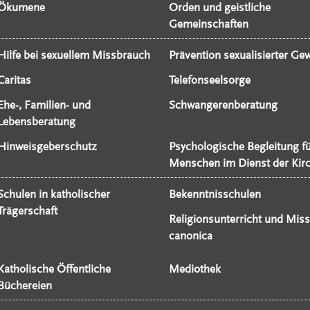
Ökumene
Orden und geistliche
Gemeinschaften
Hilfe bei sexuellem Missbrauch
Prävention sexualisierter Gew
Caritas
Telefonseelsorge
Ehe-, Familien- und
Schwangerenberatung
Lebensberatung
Hinweisgeberschutz
Psychologische Begleitung f
Menschen im Dienst der Kir
Schulen in katholischer
Bekenntnisschulen
Trägerschaft
Religionsunterricht und Miss
canonica
Katholische Öffentliche
Mediothek
Büchereien