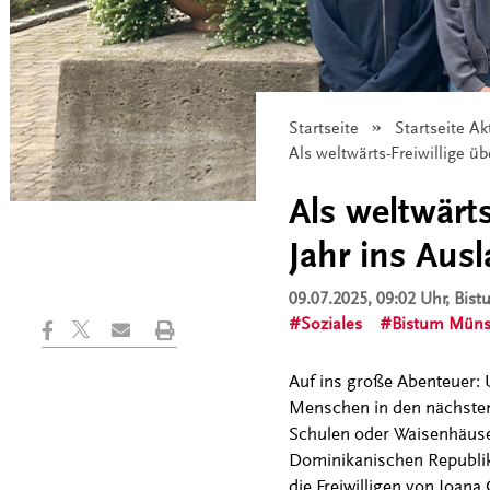
Startseite
Startseite Ak
Angezeigt:
Als weltwärts-Freiwillige ü
Als weltwärt
Jahr ins Aus
09.07.2025, 09:02 Uhr
, Bis
Soziales
Bistum Müns
Auf ins große Abenteuer:
Menschen in den nächsten 
Schulen oder Waisenhäuse
Dominikanischen Republik
die Freiwilligen von Joana