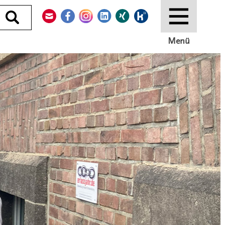
Kontakt
Facebook
Instagram
LinkedIn
Xing
Kununu
Durchsuchen
Menü