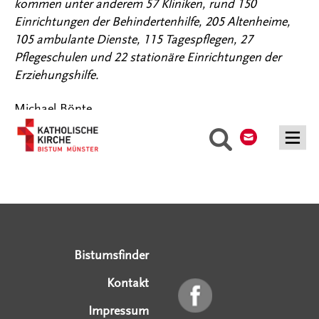
kommen unter anderem 57 Kliniken, rund 150
Einrichtungen der Behindertenhilfe, 205 Altenheime,
105 ambulante Dienste, 115 Tagespflegen, 27
Pflegeschulen und 22 stationäre Einrichtungen der
Erziehungshilfe.
Michael Bönte
Kontakt
Suche
Serviceangebote
Social Media Angebote
Externe Links
Bistumsfinder
Kontakt
Impressum