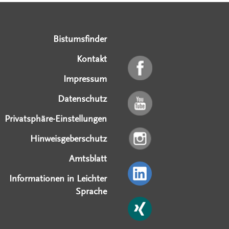
Serviceangebote
Social Media Angebote
Externe Links
Bistumsfinder
Kontakt
Impressum
Datenschutz
Privatsphäre-Einstellungen
Hinweisgeberschutz
Amtsblatt
Informationen in Leichter
Sprache