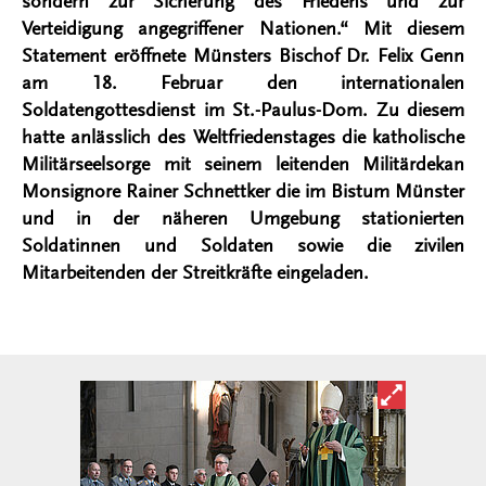
sondern zur Sicherung des Friedens und zur
Verteidigung angegriffener Nationen.“ Mit diesem
Statement eröffnete Münsters Bischof Dr. Felix Genn
am 18. Februar den internationalen
Soldatengottesdienst im St.-Paulus-Dom. Zu diesem
hatte anlässlich des Weltfriedenstages die katholische
Militärseelsorge mit seinem leitenden Militärdekan
Monsignore Rainer Schnettker die im Bistum Münster
und in der näheren Umgebung stationierten
Soldatinnen und Soldaten sowie die zivilen
Mitarbeitenden der Streitkräfte eingeladen.
Bild in ver