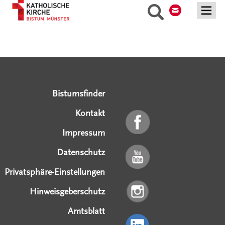
Suche
Serviceangebote
Social Media Angebote
Externe Links
Bistumsfinder
Kontakt
Impressum
Datenschutz
Privatsphäre-Einstellungen
Hinweisgeberschutz
Amtsblatt