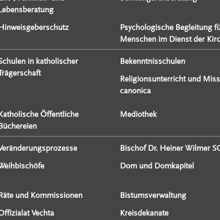
Lebensberatung
Hinweisgeberschutz
Psychologische Begleitung f
Menschen im Dienst der Kir
Schulen in katholischer
Bekenntnisschulen
Trägerschaft
Religionsunterricht und Miss
canonica
Katholische Öffentliche
Mediothek
Büchereien
Veränderungsprozesse
Bischof Dr. Heiner Wilmer S
Weihbischöfe
Dom und Domkapitel
Räte und Kommissionen
Bistumsverwaltung
Offizialat Vechta
Kreisdekanate