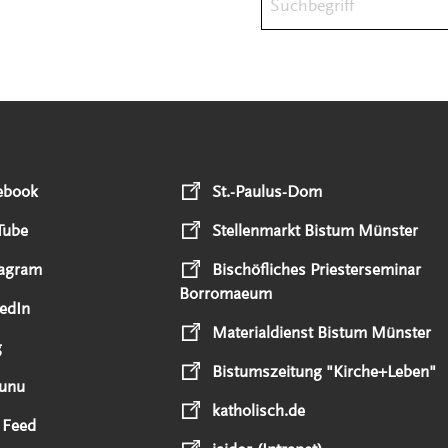
ebook
St.-Paulus-Dom
Tube
Stellenmarkt Bistum Münster
tagram
Bischöfliches Priesterseminar
Borromaeum
edIn
Materialdienst Bistum Münster
g
Bistumszeitung "Kirche+Leben"
unu
katholisch.de
 Feed