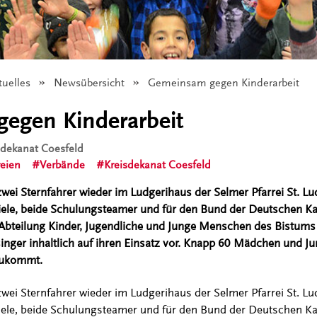
tuelles
Newsübersicht
Angezeigt:
Gemeinsam gegen Kinderarbeit
egen Kinderarbeit
isdekanat Coesfeld
reien
Verbände
Kreisdekanat Coesfeld
zwei Sternfahrer wieder im Ludgerihaus der Selmer Pfarrei St. Lu
iele, beide Schulungsteamer und für den Bund der Deutschen K
bteilung Kinder, Jugendliche und Junge Menschen des Bistums 
inger inhaltlich auf ihren Einsatz vor. Knapp 60 Mädchen und Ju
 zukommt.
zwei Sternfahrer wieder im Ludgerihaus der Selmer Pfarrei St. Lu
iele, beide Schulungsteamer und für den Bund der Deutschen K