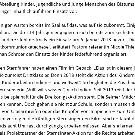
bteilung Kinder, Jugendliche und Junge Menschen des Bistums 
nger inhaltlich auf ihren Einsatz vor.
gen warten bereits im Saal auf das, was auf sie zukommt. Eini
lian. Die drei 14-Jährigen engagieren sich bereits zum sechsten 
e andere steht erstmals ein Einsatz am 6. Januar 2018 bevor. „Die
Erstkommunionkatechese“, erläutert Pastoralreferentin Nicole Thi
n Schröer den Einsatz der Kinder federführend organisiert.
en Sternfahrer haben einen Film im Gepäck. „Das ist in diesem Ja
 die zumeist Drittklässler. Denn 2018 steht die Aktion des Kinde
nderarbeit in Indien – und weltweit“. So begleiten die Zuschau
rnsehserie „Willi wills wissen“, nach Indien. Seit 2013 reist der 
as beispielhaft für die Dreikönigs-Aktion steht. Die Selmer Mäd
ndien kennen. Doch gehen sie nicht zur Schule, sondern müssen d
n von Glasarmreifen oder das Knüpfen von Teppichen – zum Unte
n verfolgen die künftigen Sternsinger den Film, sind erstaunt d
ds acht Uhr fast durchgängig arbeiten müssen. Aber sie lernen 
 als Projektpartner der Sternsinger-Aktion für die Rechte arbeite