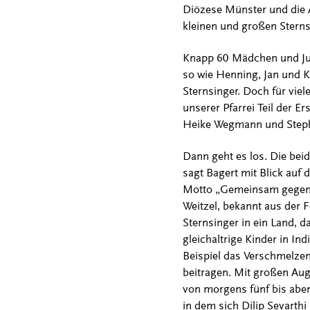
Diözese Münster und die A
kleinen und großen Sternsi
Knapp 60 Mädchen und Jun-
so wie Henning, Jan und Ki
Sternsinger. Doch für viel
unserer Pfarrei Teil der 
Heike Wegmann und Stepha
Dann geht es los. Die beid
sagt Bagert mit Blick auf
Motto „Gemeinsam gegen Ki
Weitzel, bekannt aus der Fe
Sternsinger in ein Land, d
gleichaltrige Kinder in I
Beispiel das Verschmelze
beitragen. Mit großen Auge
von morgens fünf bis aben
in dem sich Dilip Sevarthi