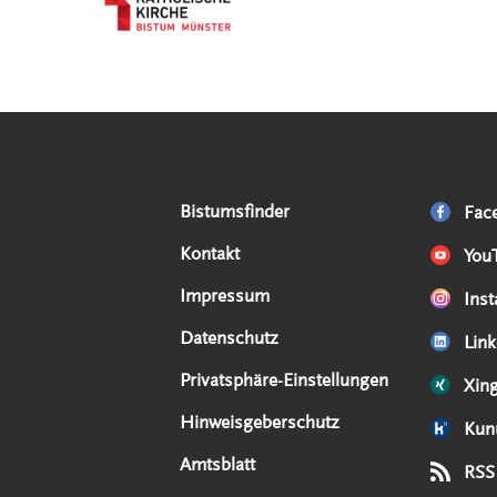
Serviceangebote
Social Media Angebote
Externe Links
Bistumsfinder
Fac
Kontakt
You
Impressum
Ins
Datenschutz
Link
Privatsphäre-Einstellungen
Xin
Hinweisgeberschutz
Kun
Amtsblatt
RSS