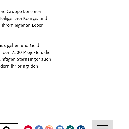
eine Gruppe bei einem
eilige Drei Könige, und
nd ihrem eigenen Leben
Haus gehen und Geld
 den 2500 Projekten, die
künftigen Sternsinger auch
dern ihr bringt den
Kontakt
Facebook
Instagram
LinkedIn
Xing
Kununu