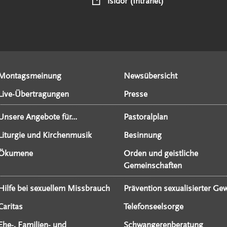
isidor (Intranet)
Montagsmeinung
Newsübersicht
Live-Übertragungen
Presse
Unsere Angebote für...
Pastoralplan
Liturgie und Kirchenmusik
Besinnung
Ökumene
Orden und geistliche
Gemeinschaften
Hilfe bei sexuellem Missbrauch
Prävention sexualisierter Gew
Caritas
Telefonseelsorge
Ehe-, Familien- und
Schwangerenberatung