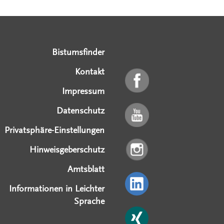
Serviceangebote
Social Media Angebote
Externe Links
Bistumsfinder
Kontakt
Impressum
Datenschutz
Privatsphäre-Einstellungen
Hinweisgeberschutz
Amtsblatt
Informationen in Leichter
Sprache