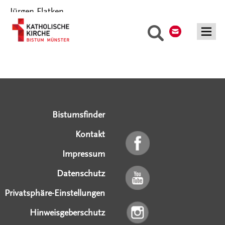
Jürgen Flatken
Kontakt
Suche
Serviceangebote
Social Media Angebote
Externe Links
Bistumsfinder
Kontakt
Impressum
Datenschutz
Privatsphäre-Einstellungen
Hinweisgeberschutz