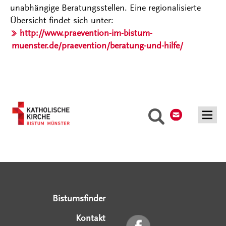
unabhängige Beratungsstellen. Eine regionalisierte
Übersicht findet sich unter:
http://www.praevention-im-bistum-
muenster.de/praevention/beratung-und-hilfe/
Kontakt
Suche
Serviceangebote
Social Media Angebote
Externe Links
Bistumsfinder
Kontakt