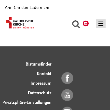
Ann-Christin Ladermann
Kontakt
Suche
Serviceangebote
Social Media Angebote
Externe Links
Bistumsfinder
Kontakt
Impressum
Datenschutz
Privatsphäre-Einstellungen