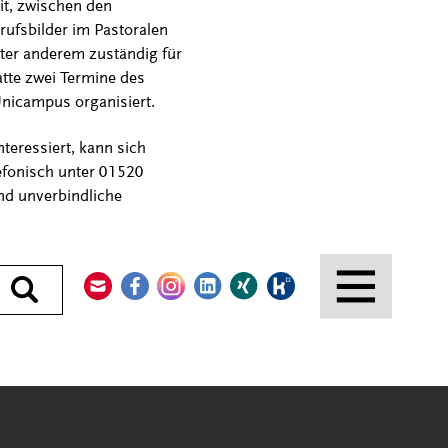
it, zwischen den
rufsbilder im Pastoralen
nter anderem zuständig für
atte zwei Termine des
nicampus organisiert.
teressiert, kann sich
efonisch unter 01520
und unverbindliche
Kontakt
Facebook
Instagram
LinkedIn
Xing
Kununu
Durchsuchen