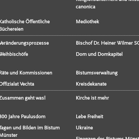
canonica
Katholische Öffentliche
Mediothek
Büchereien
Veränderungsprozesse
Bischof Dr. Heiner Wilmer S
Weihbischöfe
Dom und Domkapitel
Räte und Kommissionen
Bistumsverwaltung
Offizialat Vechta
Kreisdekanate
Zusammen geht was!
Kirche ist mehr
800 Jahre Paulusdom
Lebe Freiheit
Tagen und Bilden im Bistum
Ukraine
Münster
Finanzen des Bistums Münst