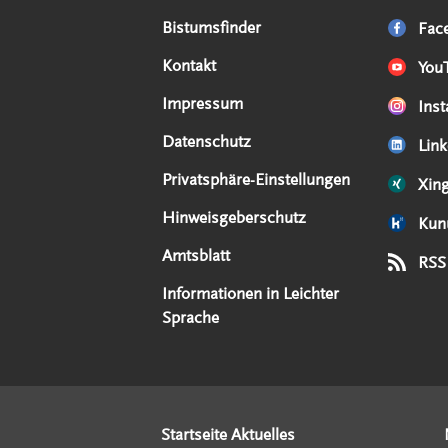
Serviceangebote
Social Media Angebote
Externe Links
Bistumsfinder
Fac
Kontakt
You
Impressum
Ins
Datenschutz
Link
Privatsphäre-Einstellungen
Xin
Hinweisgeberschutz
Kun
Amtsblatt
RSS
Informationen in Leichter
Sprache
Startseite Aktuelles