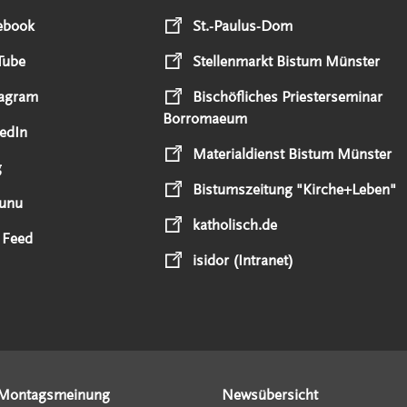
ebook
St.-Paulus-Dom
Tube
Stellenmarkt Bistum Münster
tagram
Bischöfliches Priesterseminar
Borromaeum
edIn
Materialdienst Bistum Münster
g
Bistumszeitung "Kirche+Leben"
unu
katholisch.de
 Feed
isidor (Intranet)
Montagsmeinung
Newsübersicht