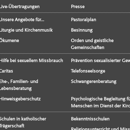
Live-Übertragungen
Presse
Unsere Angebote für...
Pastoralplan
Liturgie und Kirchenmusik
Besinnung
Ökumene
Orden und geistliche
Gemeinschaften
Hilfe bei sexuellem Missbrauch
Prävention sexualisierter Gew
Caritas
Telefonseelsorge
Ehe-, Familien- und
Schwangerenberatung
Lebensberatung
Hinweisgeberschutz
Psychologische Begleitung f
Menschen im Dienst der Kir
Schulen in katholischer
Bekenntnisschulen
Trägerschaft
Religionsunterricht und Miss