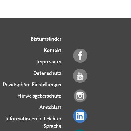
Serviceangebote
Social Media Angebote
Externe Links
Bistumsfinder
Kontakt
Impressum
Datenschutz
Privatsphäre-Einstellungen
Hinweisgeberschutz
Amtsblatt
Informationen in Leichter
Sprache