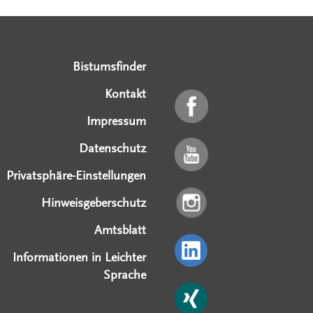
Serviceangebote
Social Media Angebote
Externe Links
Bistumsfinder
Kontakt
Impressum
Datenschutz
Privatsphäre-Einstellungen
Hinweisgeberschutz
Amtsblatt
Informationen in Leichter
Sprache