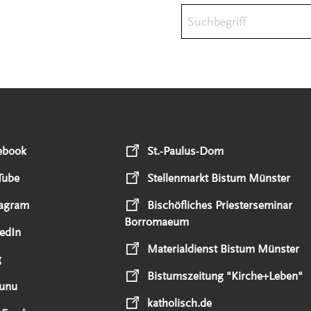
Suchbegriff
ebook
St.-Paulus-Dom
Tube
Stellenmarkt Bistum Münster
tagram
Bischöfliches Priesterseminar
Borromaeum
edIn
Materialdienst Bistum Münster
g
Bistumszeitung "Kirche+Leben"
unu
katholisch.de