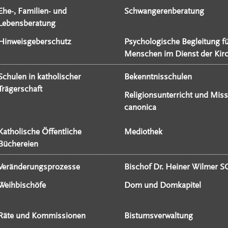
Ehe-, Familien- und
Schwangerenberatung
Lebensberatung
Hinweisgeberschutz
Psychologische Begleitung f
Menschen im Dienst der Kir
Schulen in katholischer
Bekenntnisschulen
Trägerschaft
Religionsunterricht und Miss
canonica
Katholische Öffentliche
Mediothek
Büchereien
Veränderungsprozesse
Bischof Dr. Heiner Wilmer S
Weihbischöfe
Dom und Domkapitel
Räte und Kommissionen
Bistumsverwaltung