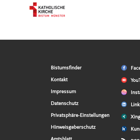
Serviceangebote
Social Media Angebote
Externe Links
Bistumsfinder
Fac
Kontakt
You
Impressum
Ins
Datenschutz
Link
Privatsphäre-Einstellungen
Xin
Hinweisgeberschutz
Kun
Amtsblatt