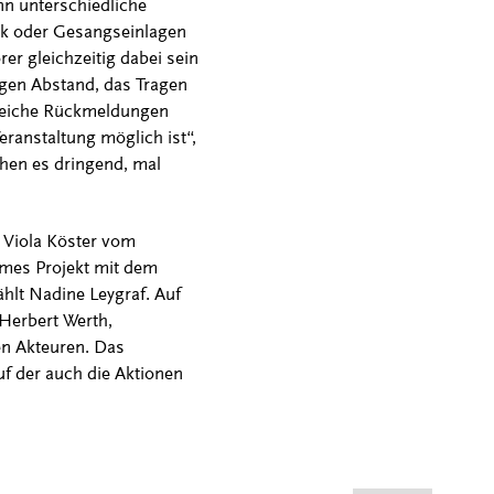
nn unterschiedliche
ik oder Gesangseinlagen
er gleichzeitig dabei sein
igen Abstand, das Tragen
lreiche Rückmeldungen
ranstaltung möglich ist“,
uchen es dringend, mal
 Viola Köster vom
ames Projekt mit dem
ählt Nadine Leygraf. Auf
Herbert Werth,
en Akteuren. Das
uf der auch die Aktionen