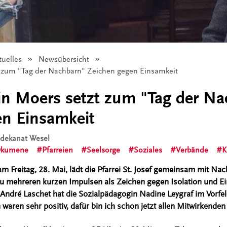
tuelles
Newsübersicht
zt zum "Tag der Nachbarn" Zeichen gegen Einsamkeit
 in Moers setzt zum "Tag der N
en Einsamkeit
isdekanat Wesel
kumene
Pfarreien
Seelsorge
Soziales
Verbände
K
 Freitag, 28. Mai, lädt die Pfarrei St. Josef gemeinsam mit Nach
zu mehreren kurzen Impulsen als Zeichen gegen Isolation und 
André Laschet hat die Sozialpädagogin Nadine Leygraf im Vorfel
 waren sehr positiv, dafür bin ich schon jetzt allen Mitwirkenden 