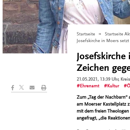
Startseite
Startseite Ak
Angezeigt:
Josefskirche in Moers set
Josefskirche
Zeichen geg
21.05.2021, 13:39 Uhr
, Kre
Ehrenamt
Kultur
Ö
Zum „Tag der Nachbarn“ am
am Moerser Kastellplatz 
mit dem freien Theologen 
angefragt, „die Reaktionen