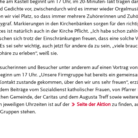
e am Kastell beginnt um 17 Uhr, im 20-Minuten-Takt tragen da
nd Gedichte vor, zwischendurch wird es immer wieder Orgelmus
en wir viel Platz, so dass immer mehrere Zuhörerinnen und Zuhör
eygraf. Markierungen in den Kirchenbänken sorgen für den richt
 ist natürlich auch in der Kirche Pflicht. „Ich habe schon zah
en sich trotz der Einschränkungen freuen, dass eine solche Ve
Es sei sehr wichtig, auch jetzt für andere da zu sein, „viele bra
häre zu erleben“, weiß sie.
esucherinnen und Besucher unter anderem auf einen Vortrag von
 Beginn um 17 Uhr. „Unsere Firmgruppe hat bereits ein gemeins
r Kontakt zustande gekommen, über den wir uns sehr freuen“, erz
m Beiträge vom Sozialdienst katholischer Frauen, von Pfarrer 
chen Gemeinde, der Caritas und dem Augusta Treff sowie weiter
 jeweiligen Uhrzeiten ist auf der
Seite der Aktion
zu finden, a
d Gruppen stehen.