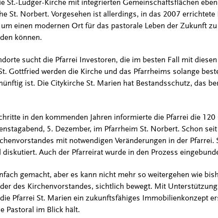
ie St.-Ludger-Kirche mit integrierten Gemeinschaftsflächen eben
e St. Norbert. Vorgesehen ist allerdings, in das 2007 errichtete 
 um einen modernen Ort für das pastorale Leben der Zukunft zu
rden können.
dorte sucht die Pfarrei Investoren, die im besten Fall mit diese
 St. Gottfried werden die Kirche und das Pfarrheims solange best
nünftig ist. Die Citykirche St. Marien hat Bestandsschutz, das b
hritte in den kommenden Jahren informierte die Pfarrei die 12
nstagabend, 5. Dezember, im Pfarrheim St. Norbert. Schon seit
irchenvorstandes mit notwendigen Veränderungen in der Pfarrei.
 diskutiert. Auch der Pfarreirat wurde in den Prozess eingebund
nfach gemacht, aber es kann nicht mehr so weitergehen wie bishe
ender des Kirchenvorstandes, sichtlich bewegt. Mit Unterstützu
die Pfarrei St. Marien ein zukunftsfähiges Immobilienkonzept erst
 Pastoral im Blick hält.