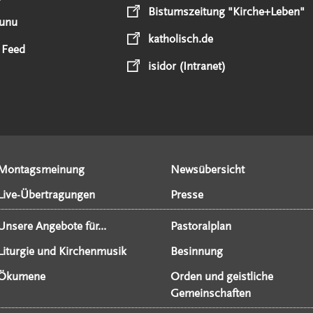
Bistumszeitung "Kirche+Leben"
unu
katholisch.de
 Feed
isidor (Intranet)
Montagsmeinung
Newsübersicht
Live-Übertragungen
Presse
Unsere Angebote für...
Pastoralplan
Liturgie und Kirchenmusik
Besinnung
Ökumene
Orden und geistliche
Gemeinschaften