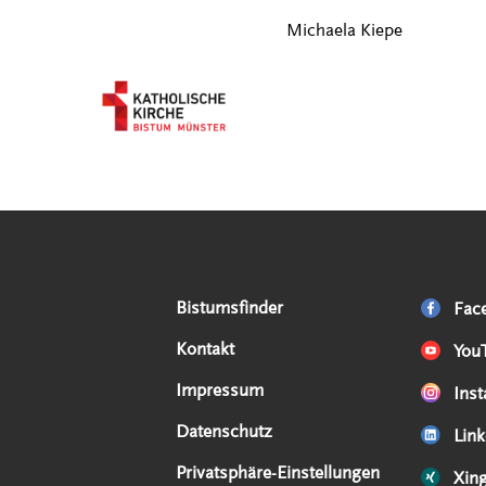
Michaela Kiepe
Serviceangebote
Social Media Angebote
Externe Links
Bistumsfinder
Fac
Kontakt
You
Impressum
Ins
Datenschutz
Link
Privatsphäre-Einstellungen
Xin