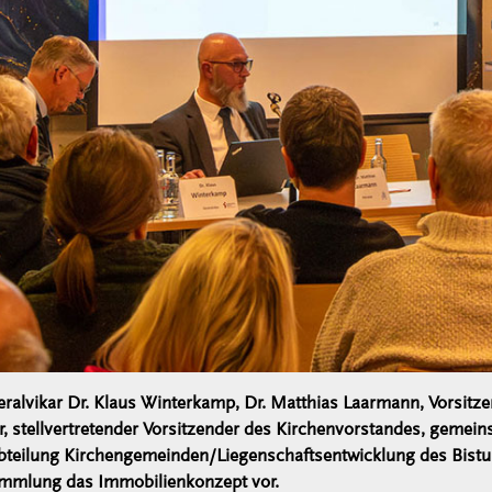
ralvikar Dr. Klaus Winterkamp, Dr. Matthias Laarmann, Vorsitzen
her, stellvertretender Vorsitzender des Kirchenvorstandes, geme
bteilung Kirchengemeinden/Liegenschaftsentwicklung des Bistum
mmlung das Immobilienkonzept vor.