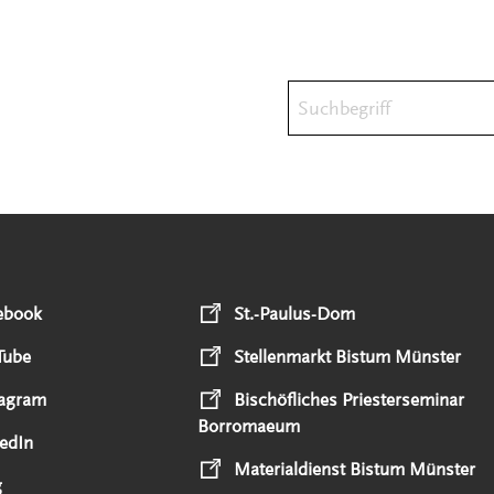
Suchbegriff
ebook
St.-Paulus-Dom
Tube
Stellenmarkt Bistum Münster
tagram
Bischöfliches Priesterseminar
Borromaeum
edIn
Materialdienst Bistum Münster
g