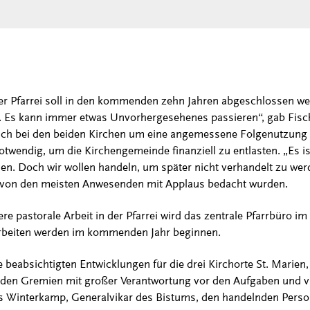
r Pfarrei soll in den kommenden zehn Jahren abgeschlossen we
n. Es kann immer etwas Unvorhergesehenes passieren“, gab Fisc
 sich bei den beiden Kirchen um eine angemessene Folgenutzung
endig, um die Kirchengemeinde finanziell zu entlasten. „Es ist 
. Doch wir wollen handeln, um später nicht verhandelt zu werd
 von den meisten Anwesenden mit Applaus bedacht wurden.
ere pastorale Arbeit in der Pfarrei wird das zentrale Pfarrbüro im
 Arbeiten werden im kommenden Jahr beginnen.
 beabsichtigten Entwicklungen für die drei Kirchorte St. Marien,
n den Gremien mit großer Verantwortung vor den Aufgaben und vi
us Winterkamp, Generalvikar des Bistums, den handelnden Perso