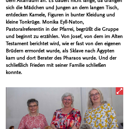
dem Altarraum an. Es dauert nicht lange, da drängen
sich die Mädchen und Jungen an dem langen Tisch,
entdecken Kamele, Figuren in bunter Kleidung und
kleine Tonkrüge. Monika Eyll-Naton,
Pastoralreferentin in der Pfarrei, begrüßt die Gruppe
und beginnt zu erzählen. Von Josef, von dem im Alten
Testament berichtet wird, wie er fast von den eigenen
Brüdern ermordet wurde, als Sklave nach Ägypten
kam und dort Berater des Pharaos wurde. Und der
schließlich Frieden mit seiner Familie schließen
konnte.
Bild i