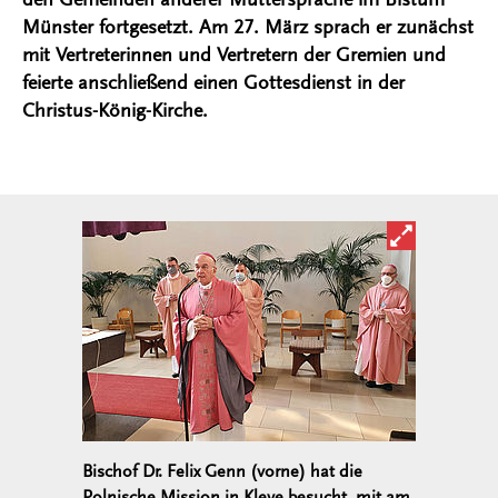
Münster fortgesetzt. Am 27. März sprach er zunächst
mit Vertreterinnen und Vertretern der Gremien und
feierte anschließend einen Gottesdienst in der
Christus-König-Kirche.
Bild in ver
Bischof Dr. Felix Genn (vorne) hat die
Polnische Mission in Kleve besucht, mit am