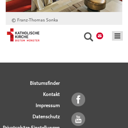
© Franz-Thomas Sonka
Kontakt
Suche
Serviceangebote
Social Media Angebote
Externe Links
Bistumsfinder
Kontakt
Impressum
Datenschutz
Privatsphäre-Einstellungen