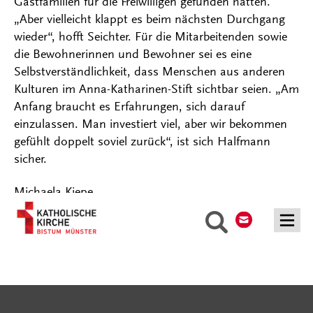
Gastfamilien für die Freiwilligen gefunden hätten.
„Aber vielleicht klappt es beim nächsten Durchgang
wieder“, hofft Seichter. Für die Mitarbeitenden sowie
die Bewohnerinnen und Bewohner sei es eine
Selbstverständlichkeit, dass Menschen aus anderen
Kulturen im Anna-Katharinen-Stift sichtbar seien. „Am
Anfang braucht es Erfahrungen, sich darauf
einzulassen. Man investiert viel, aber wir bekommen
gefühlt doppelt soviel zurück“, ist sich Halfmann
sicher.
Michaela Kiepe
Kontakt
Suche
Serviceangebote
Social Media Angebote
Externe Links