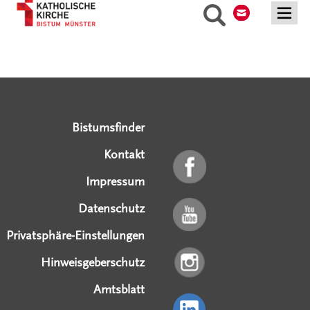
Suche
Serviceangebote
Social Media Angebote
Externe Links
Bistumsfinder
Kontakt
Impressum
Datenschutz
Privatsphäre-Einstellungen
Hinweisgeberschutz
Amtsblatt