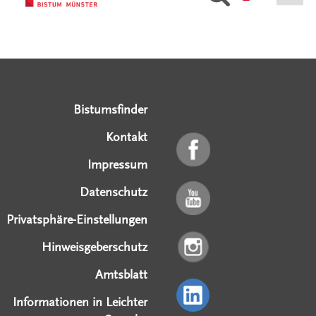
Serviceangebote
Social Media Angebote
Externe Links
Bistumsfinder
Kontakt
Impressum
Datenschutz
Privatsphäre-Einstellungen
Hinweisgeberschutz
Amtsblatt
Informationen in Leichter