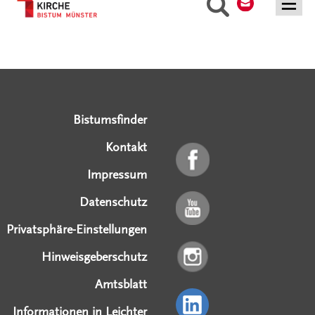
Suche
Serviceangebote
Social Media Angebote
Externe Links
Bistumsfinder
Kontakt
Impressum
Datenschutz
Privatsphäre-Einstellungen
Hinweisgeberschutz
Amtsblatt
Informationen in Leichter