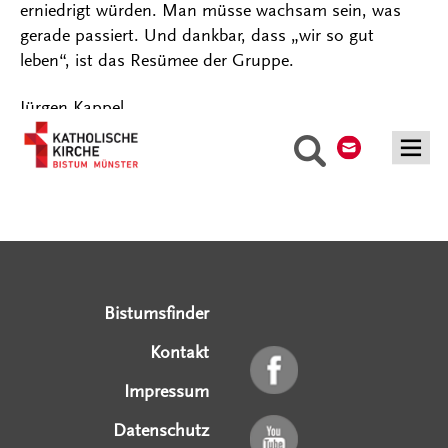
erniedrigt würden. Man müsse wachsam sein, was
gerade passiert. Und dankbar, dass „wir so gut
leben“, ist das Resümee der Gruppe.
Jürgen Kappel
Kontakt
Suche
Serviceangebote
Social Media Angebote
Externe Links
Bistumsfinder
Kontakt
Impressum
Datenschutz