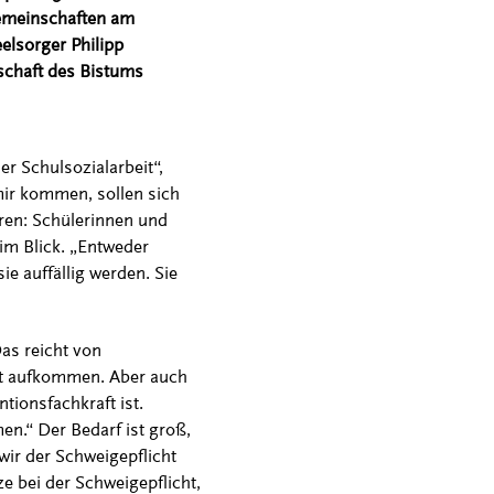
gemeinschaften am
elsorger Philipp
schaft des Bistums
r Schulsozialarbeit“,
 mir kommen, sollen sich
ören: Schülerinnen und
im Blick. „Entweder
e auffällig werden. Sie
Das reicht von
tät aufkommen. Aber auch
ntionsfachkraft ist.
en.“ Der Bedarf ist groß,
ir der Schweigepflicht
ze bei der Schweigepflicht,