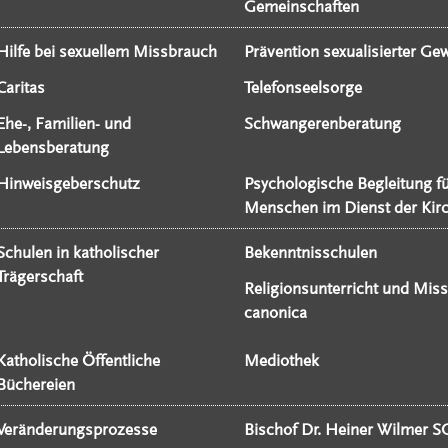
Gemeinschaften
Hilfe bei sexuellem Missbrauch
Prävention sexualisierter Gew
Caritas
Telefonseelsorge
Ehe-, Familien- und
Schwangerenberatung
Lebensberatung
Hinweisgeberschutz
Psychologische Begleitung f
Menschen im Dienst der Kir
Schulen in katholischer
Bekenntnisschulen
Trägerschaft
Religionsunterricht und Miss
canonica
Katholische Öffentliche
Mediothek
Büchereien
Veränderungsprozesse
Bischof Dr. Heiner Wilmer S