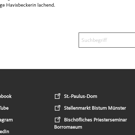
ige Havixbeckerin lachend.
Suchbegriff
ebook
St.-Paulus-Dom
Tube
Stellenmarkt Bistum Münster
tagram
Bischöfliches Priesterseminar
Borromaeum
edIn