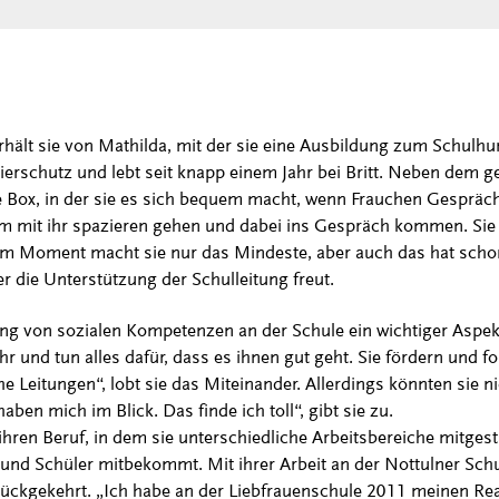
hält sie von Mathilda, mit der sie eine Ausbildung zum Schulhun
schutz und lebt seit knapp einem Jahr bei Britt. Neben dem ge
re Box, in der sie es sich bequem macht, wenn Frauchen Gespräch
m mit ihr spazieren gehen und dabei ins Gespräch kommen. Sie
m Moment macht sie nur das Mindeste, aber auch das hat schon
ber die Unterstützung der Schulleitung freut.
ng von sozialen Kompetenzen an der Schule ein wichtiger Aspek
hr und tun alles dafür, dass es ihnen gut geht. Sie fördern und f
he Leitungen“, lobt sie das Miteinander. Allerdings könnten sie ni
aben mich im Blick. Das finde ich toll“, gibt sie zu.
ihren Beruf, in dem sie unterschiedliche Arbeitsbereiche mitgest
nd Schüler mitbekommt. Mit ihrer Arbeit an der Nottulner Schul
rückgekehrt. „Ich habe an der Liebfrauenschule 2011 meinen Re