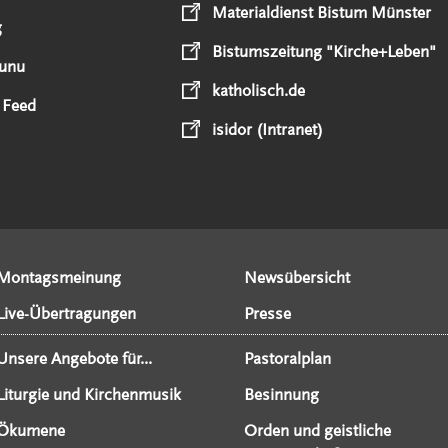
Materialdienst Bistum Münster
g
Bistumszeitung "Kirche+Leben"
unu
katholisch.de
 Feed
isidor (Intranet)
Montagsmeinung
Newsübersicht
Live-Übertragungen
Presse
Unsere Angebote für...
Pastoralplan
Liturgie und Kirchenmusik
Besinnung
Ökumene
Orden und geistliche