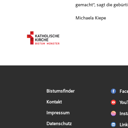
gemacht“, sagt die gebürt
Michaela Kiepe
Serviceangebote
Social Media Angebote
Externe Links
Bistumsfinder
Fac
Kontakt
You
Impressum
Ins
Datenschutz
Link