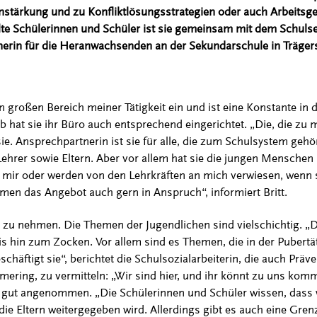
enstärkung und zu Konfliktlösungsstrategien oder auch Arbeits
e Schülerinnen und Schüler ist sie gemeinsam mit dem Schulse
rin für die Heranwachsenden an der Sekundarschule in Träger
großen Bereich meiner Tätigkeit ein und ist eine Konstante in de
lb hat sie ihr Büro auch entsprechend eingerichtet. „Die, die zu
sie. Ansprechpartnerin ist sie für alle, die zum Schulsystem geh
Lehrer sowie Eltern. Aber vor allem hat sie die jungen Menschen 
mir oder werden von den Lehrkräften an mich verwiesen, wenn si
en das Angebot auch gern in Anspruch“, informiert Britt.
eit zu nehmen. Die Themen der Jugendlichen sind vielschichtig. „
 bis hin zum Zocken. Vor allem sind es Themen, die in der Puber
häftigt sie“, berichtet die Schulsozialarbeiterin, die auch Präve
mering, zu vermitteln: „Wir sind hier, und ihr könnt zu uns komm
 gut angenommen. „Die Schülerinnen und Schüler wissen, dass w
die Eltern weitergegeben wird. Allerdings gibt es auch eine Gren